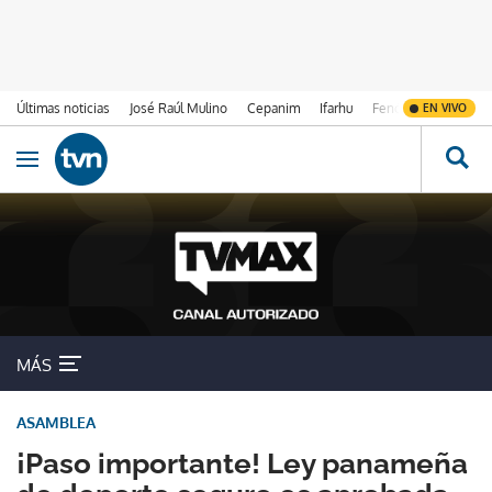
Últimas noticias
José Raúl Mulino
Cepanim
Ifarhu
Fenómeno de El Ni
EN VIVO
Ir al contenido
Obrir navegació
MÁS
ASAMBLEA
¡Paso importante! Ley panameña