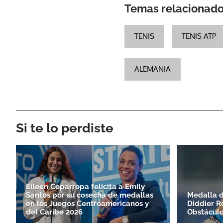
Temas relacionad
TENIS
TENIS ATP
ALEMANIA
Si te lo perdiste
Eileen Coparropa felicita a Emily
Santos por su cosecha de medallas
Medalla d
en los Juegos Centroamericanos y
Diddier R
del Caribe 2026
Obstácul