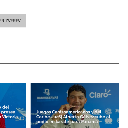
ER ZVEREV
y del
 presea
Juegos Centroamericanos y del
 Victoria
Caribe 2026| Alberto Gálvez sube al
podio en karate para Panamá