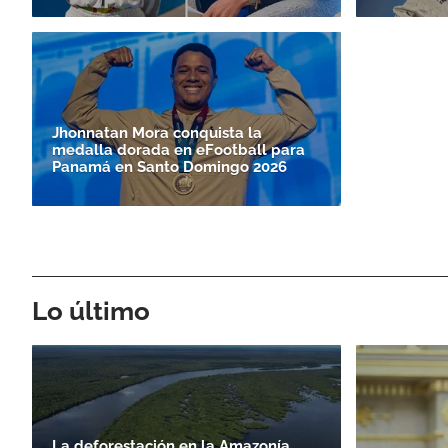
Jhonnatan Mora conquista la
medalla dorada en eFootball para
Panamá en Santo Doming­o 2026
Lo último
La deforestación en la Amazonía