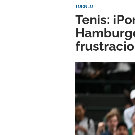
TORNEO
Tenis: ¡Po
Hamburgo
frustraci