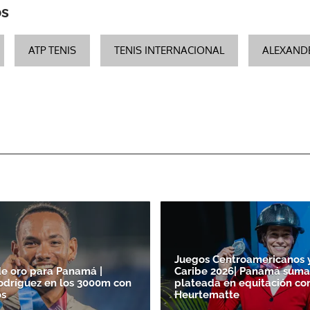
os
ATP TENIS
TENIS INTERNACIONAL
ALEXAND
Juegos Centroamericanos 
e oro para Panamá |
Caribe 2026| Panamá suma
odríguez en los 3000m con
plateada en equitación con
os
Heurtematte