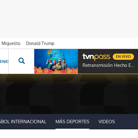
n Miguelito
Donald Trump
EN VIVO
ENIDOS ESPECIALES
NOVELAS
PROGRAMAS
GENTE TVN
PROG
Retransmisión Hecho En Panamá
SBOL INTERNACIONAL
MÁS DEPORTES
VIDEOS