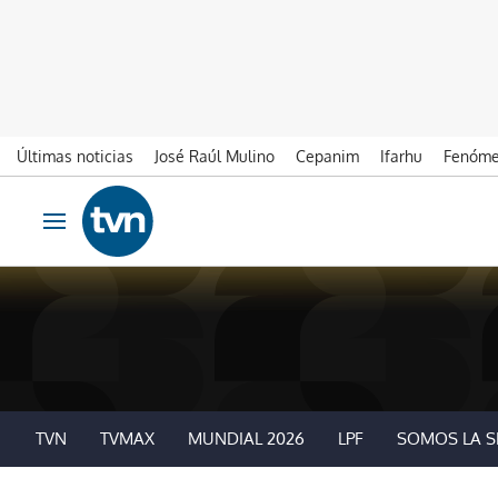
Últimas noticias
José Raúl Mulino
Cepanim
Ifarhu
Fenóme
Ir al contenido
Obrir navegació
TVN
TVMAX
MUNDIAL 2026
LPF
SOMOS LA S