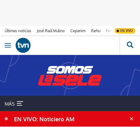
Últimas noticias
José Raúl Mulino
Cepanim
Ifarhu
Fenómeno de El Ni
EN VIVO
Ir al contenido
Obrir navegació
MÁS
EN VIVO: Noticiero AM
SELECCIÓN DE PANAMÁ