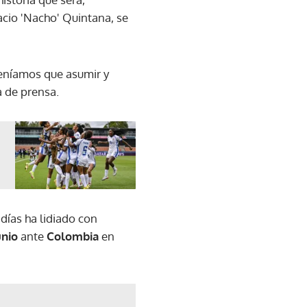
acio 'Nacho' Quintana, se
teníamos que asumir y
a de prensa.
días ha lidiado con
unio
ante
Colombia
en