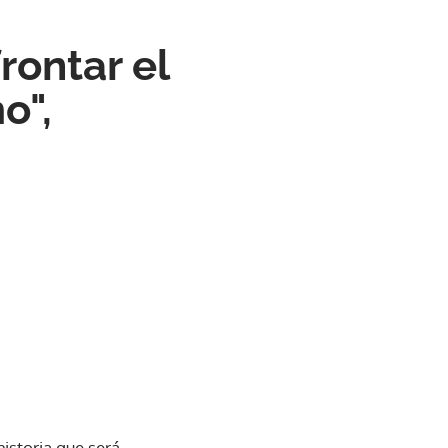
ontar el
o",
storia que será,