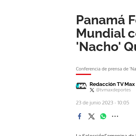
DECLARACIONES
Panamá F
Mundial c
'Nacho' Q
Conferencia de prensa de 'N
Redacción TV Max
@tvmaxdeportes
23 de junio 2023 - 10:05
La SelecciónFemenina de F