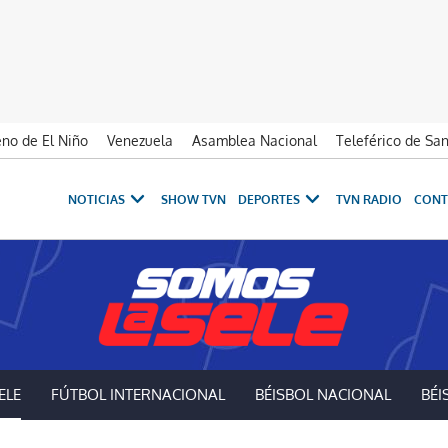
no de El Niño
Venezuela
Asamblea Nacional
Teleférico de Sa
NOTICIAS
SHOW TVN
DEPORTES
TVN RADIO
CONT
ELE
FÚTBOL INTERNACIONAL
BÉISBOL NACIONAL
BÉI