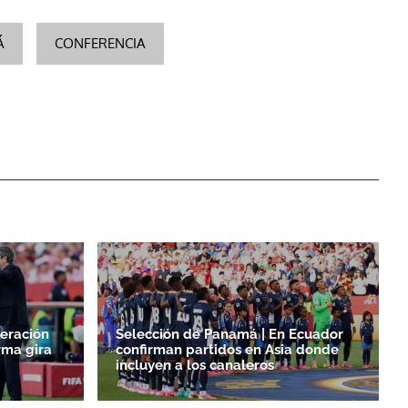
Á
CONFERENCIA
eración
Selección de Panamá | En Ecuador
rma gira
confirman partidos en Asia donde
incluyen a los canaleros