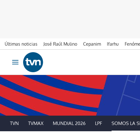
Últimas noticias
José Raúl Mulino
Cepanim
Ifarhu
Fenóme
Ir al contenido
Obrir navegació
TVN
TVMAX
MUNDIAL 2026
LPF
SOMOS LA S