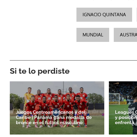
IGNACIO QUINTANA
MUNDIAL
AUSTRA
Si te lo perdiste
Juegos Centroamericanos y del
Leagues C
Caribe | Panamá gana medalla de
y posicio
bronce en el fútbol masculino
enfrenta 