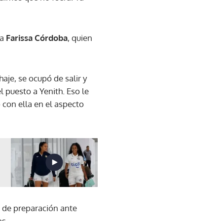
ra
Farissa Córdoba
, quien
aje, se ocupó de salir y
l puesto a Yenith. Eso le
 con ella en el aspecto
os de preparación ante
os.