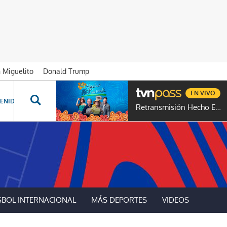
n Miguelito
Donald Trump
EN VIVO
ENIDOS ESPECIALES
NOVELAS
PROGRAMAS
GENTE TVN
PROG
Retransmisión Hecho En Panamá
SBOL INTERNACIONAL
MÁS DEPORTES
VIDEOS