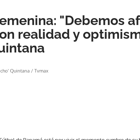
emenina: "Debemos afr
on realidad y optimism
uintana
acho' Quintana
/
Tvmax
útbol de Panamá está por vivir el momento cumbre de su hi