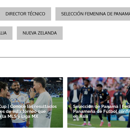
DIRECTOR TÉCNICO
SELECCIÓN FEMENINA DE PANAM
LIA
NUEVA ZELANDA
up | Conoce los resultados
Selección de Panamá | Fed
nes de esta torneo que
Panameña de Fútbol confi
a la MLS y Liga MX
en Asia