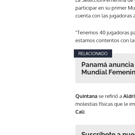
participar en su primer M
cuenta con las jugadoras 
"Tenemos 40 jugadoras par
estamos contentos con las
RELACIONADO
Panamá anuncia a
Mundial Femenin
Quintana
se refirió a
Aldr
molestias físicas que le i
Cali
.
Suscríbete a nue