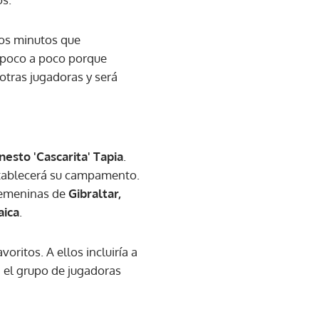
 los minutos que
 poco a poco porque
otras jugadoras y será
nesto 'Cascarita' Tapia
.
establecerá su campamento.
 femeninas de
Gibraltar,
aica
.
oritos. A ellos incluiría a
n el grupo de jugadoras