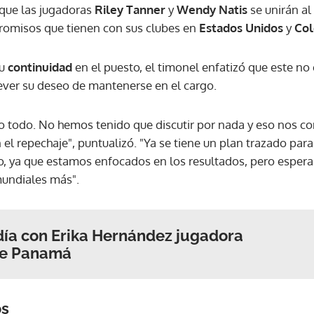
que las jugadoras
Riley Tanner
y
Wendy Natis
se unirán a
romisos que tienen con sus clubes en
Estados Unidos
y
Co
u
continuidad
en el puesto, el timonel enfatizó que este no
ever su deseo de mantenerse en el cargo.
o todo. No hemos tenido que discutir por nada y eso nos c
 el repechaje", puntualizó. "Ya se tiene un plan trazado par
, ya que estamos enfocados en los resultados, pero esp
undiales más".
día con Erika Hernández jugadora
 de Panamá
os