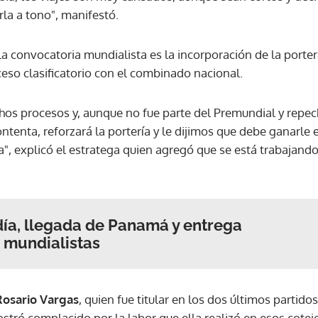
la a tono", manifestó.
a convocatoria mundialista es la incorporación de la porte
eso clasificatorio con el combinado nacional.
os procesos y, aunque no fue parte del Premundial y repech
ontenta, reforzará la portería y le dijimos que debe ganarle e
a", explicó el estratega quien agregó que se está trabajando
día, llegada de Panamá y entrega
s mundialistas
Rosario Vargas
, quien fue titular en los dos últimos partid
Gracias por suscribirte a nuestro boletín.
tró complacido por la labor que ella realizó en esos cotej