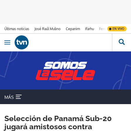
Últimas noticias
José Raúl Mulino
Cepanim
Ifarhu
Fenómeno de El Ni
EN VIVO
Ir al contenido
Obrir navegació
MÁS
Selección de Panamá Sub-20
jugará amistosos contra