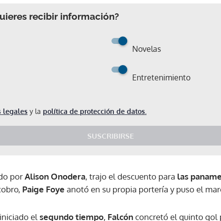
ieres recibir información?
Novelas
Entretenimiento
 legales
y la
política de protección de datos.
SUSCRIBIRSE
ado por
Alison Onodera
, trajo el descuento para
las panam
cobro,
Paige Foye
anotó en su propia portería y puso el marc
iniciado el
segundo tiempo
,
Falcón
concretó el quinto gol 
Gracias por suscribirte a nuestro boletín.