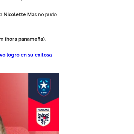
ña
Nicolette Mas
no pudo
m (hora panameña)
.
o logro en su exitosa