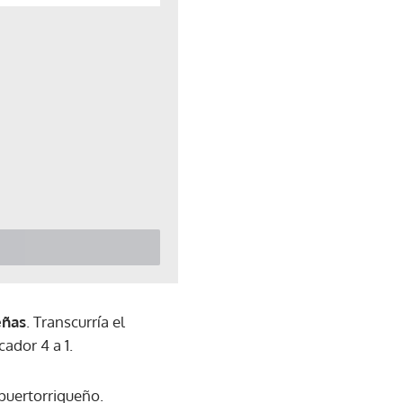
eñas
. Transcurría el
ador 4 a 1.
puertorriqueño.