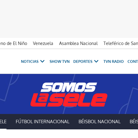
no de El Niño
Venezuela
Asamblea Nacional
Teleférico de Sa
NOTICIAS
SHOW TVN
DEPORTES
TVN RADIO
CONT
ELE
FÚTBOL INTERNACIONAL
BÉISBOL NACIONAL
BÉI