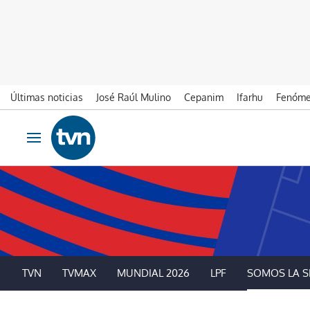
Últimas noticias
José Raúl Mulino
Cepanim
Ifarhu
Fenóme
Ir al contenido
Obrir navegació
TVN
TVMAX
MUNDIAL 2026
LPF
SOMOS LA S