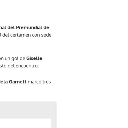
nal del Premundial de
 B del certamen con sede
on un gol de
Giselle
esto del encuentro.
iela Garnett
marcó tres