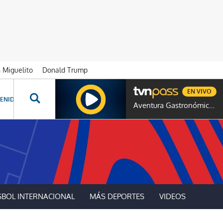
n Miguelito
Donald Trump
EN VIVO
ENIDOS ESPECIALES
NOVELAS
PROGRAMAS
GENTE TVN
PROG
Aventura Gastronómica Colombia
SBOL INTERNACIONAL
MÁS DEPORTES
VIDEOS