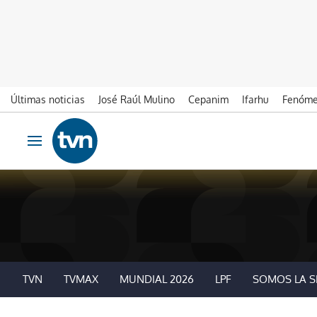
Últimas noticias
José Raúl Mulino
Cepanim
Ifarhu
Fenóme
Ir al contenido
Obrir navegació
TVN
TVMAX
MUNDIAL 2026
LPF
SOMOS LA S