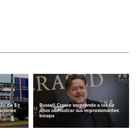
ato de $3
Russell Crowe sorprende a los 62
aciones
años al mostrar sus impresionantes
s
bíceps