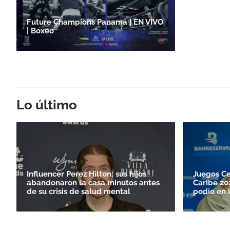
Future Champions Panamá | EN VIVO
| Boxeo
Lo último
Influencer Perez Hilton: sus hijos
Juegos Ce
abandonaron la casa minutos antes
Caribe 20
de su crisis de salud mental
podio en 