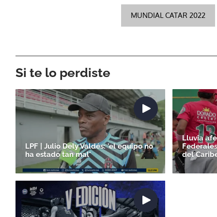
MUNDIAL CATAR 2022
Si te lo perdiste
Lluvia af
LPF | Julio Dely Valdés: 'el equipo no
Federales
ha estado tan mal'
del Carib