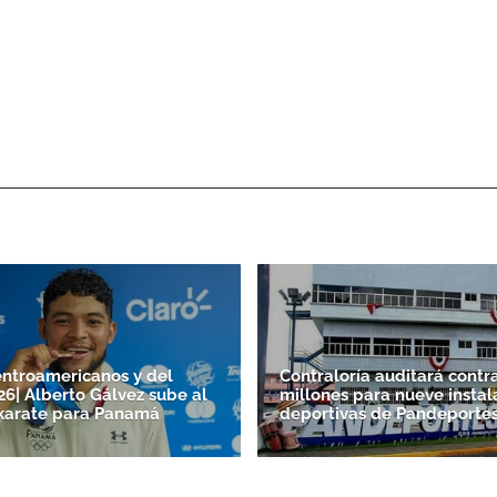
ntroamericanos y del
Contraloría auditará contr
26| Alberto Gálvez sube al
millones para nueve instal
karate para Panamá
deportivas de Pandeporte