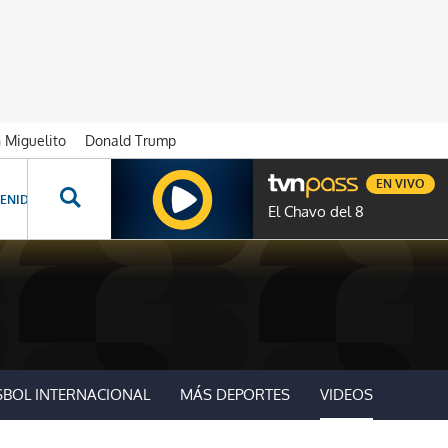
n Miguelito
Donald Trump
EN VIVO
ENIDOS ESPECIALES
NOVELAS
PROGRAMAS
GENTE TVN
PROG
El Chavo del 8
SBOL INTERNACIONAL
MÁS DEPORTES
VIDEOS