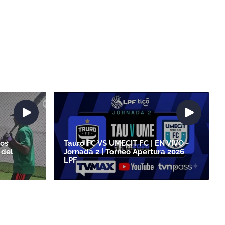
los
Tauro FC VS UMECIT FC | EN VIVO -
 del
Jornada 2 | Torneo Apertura 2026
LPF