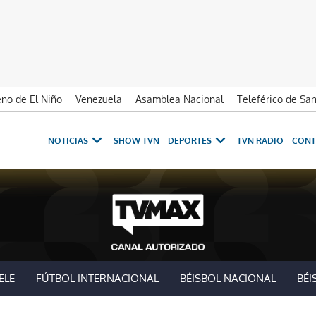
no de El Niño
Venezuela
Asamblea Nacional
Teleférico de Sa
NOTICIAS
SHOW TVN
DEPORTES
TVN RADIO
CONT
ELE
FÚTBOL INTERNACIONAL
BÉISBOL NACIONAL
BÉI