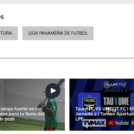
ACEPTAR
os
RTURA
LIGA PANAMEÑA DE FUTBOL
abaja fuerte en los
Tauro FC VS UMECIT FC | EN
os para la Serie del
Jornada 2 | Torneo Apertur
ds 2026
LPF