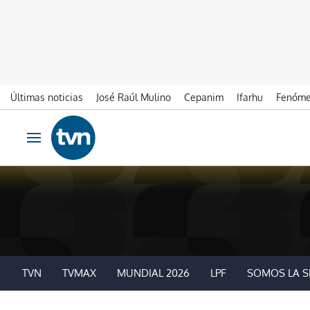
Últimas noticias
José Raúl Mulino
Cepanim
Ifarhu
Fenóme
Ir al contenido
Obrir navegació
TVN
TVMAX
MUNDIAL 2026
LPF
SOMOS LA S