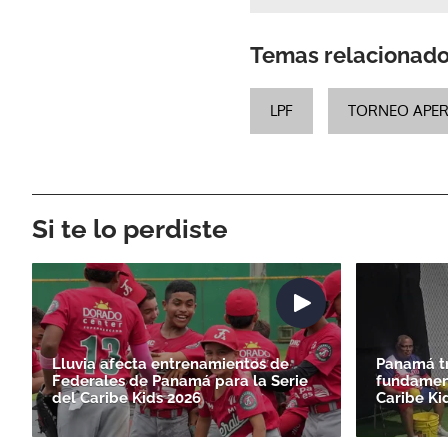
Temas relacionad
LPF
TORNEO APE
Si te lo perdiste
Lluvia afecta entrenamientos de
Panamá tr
Federales de Panamá para la Serie
fundament
del Caribe Kids 2026
Caribe Ki