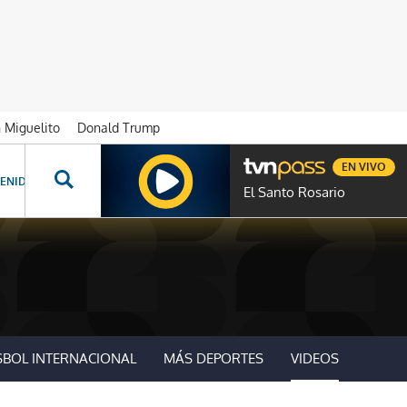
n Miguelito
Donald Trump
EN VIVO
ENIDOS ESPECIALES
NOVELAS
PROGRAMAS
GENTE TVN
PROG
El Santo Rosario
SBOL INTERNACIONAL
MÁS DEPORTES
VIDEOS