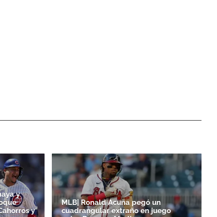
maya y
toque
MLB| Ronald Acuña pegó un
Cahorros y
cuadrangular extraño en juego