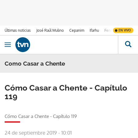
Últimas noticias
José Raúl Mulino
Cepanim
Ifarhu
Fenómeno de El Ni
EN VIVO
Ir al contenido
Obrir navegació
Como Casar a Chente
Cómo Casar a Chente - Capítulo
119
Cómo Casar a Chente - Capítulo 119
24 de septiembre 2019 - 10:01