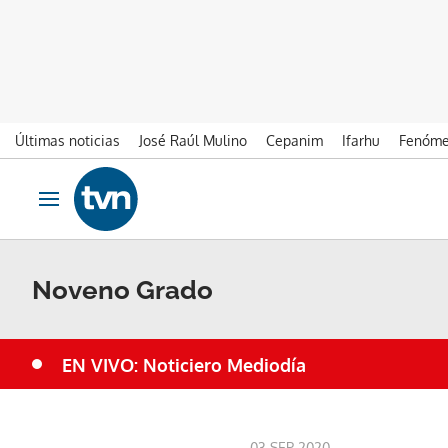
Últimas noticias
José Raúl Mulino
Cepanim
Ifarhu
Fenóme
Ir al contenido
Obrir navegació
Noveno Grado
EN VIVO: Noticiero Mediodía
03 SEP 2020