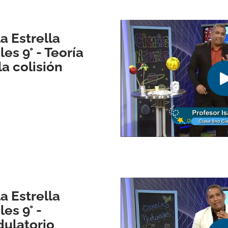
a Estrella
es 9° - Teoría
la colisión
a Estrella
es 9° -
ulatorio