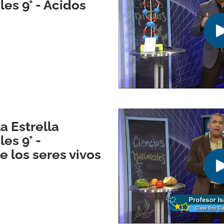
es 9° - Ácidos
a Estrella
es 9° -
 los seres vivos