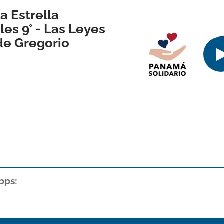
a Estrella
es 9° - Las Leyes
de Gregorio
pps: