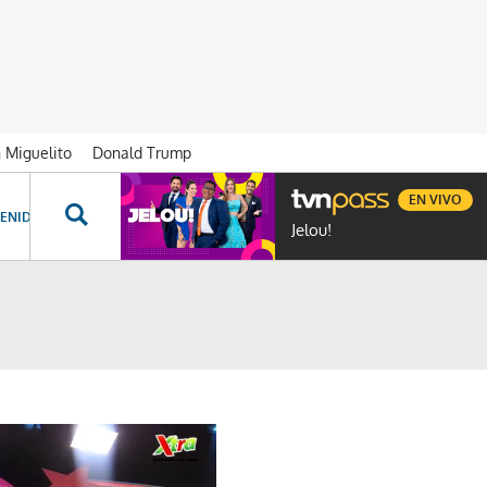
n Miguelito
Donald Trump
EN VIVO
ENIDOS ESPECIALES
NOVELAS
PROGRAMAS
GENTE TVN
PROG
Jelou!