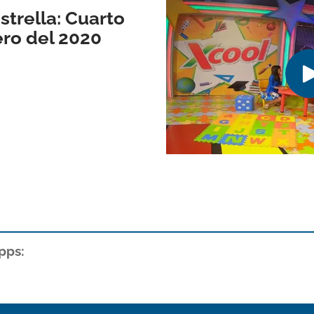
trella: Cuarto
ero del 2020
pps: