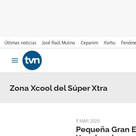
Últimas noticias
José Raúl Mulino
Cepanim
Ifarhu
Fenóme
Ir al contenido
Obrir navegació
Zona Xcool del Súper Xtra
11 MAR 2020
Pequeña Gran Es