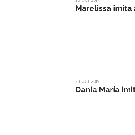
Marelissa imita
23 OCT 2019
Dania María imi