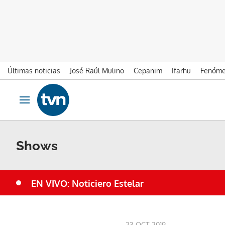
Últimas noticias
José Raúl Mulino
Cepanim
Ifarhu
Fenóme
Ir al contenido
Obrir navegació
Shows
EN VIVO: Noticiero Estelar
23 OCT 2019