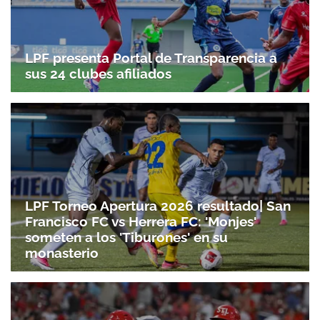
LPF presenta Portal de Transparencia a
sus 24 clubes afiliados
LPF Torneo Apertura 2026 resultado| San
Francisco FC vs Herrera FC: 'Monjes'
someten a los 'Tiburones' en su
monasterio