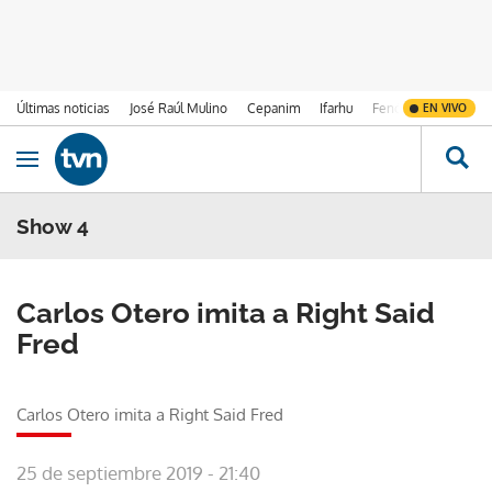
Últimas noticias
José Raúl Mulino
Cepanim
Ifarhu
Fenómeno de El Ni
EN VIVO
Ir al contenido
Obrir navegació
Show 4
Carlos Otero imita a Right Said
Fred
Carlos Otero imita a Right Said Fred
25 de septiembre 2019 - 21:40