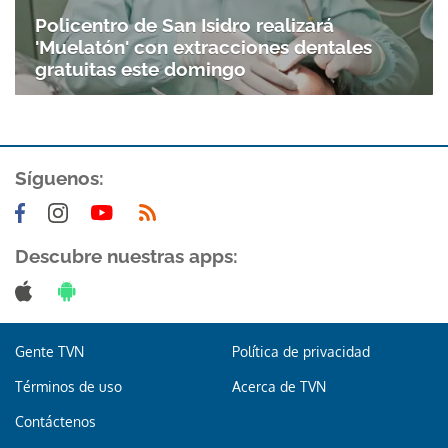
Policentro de San Isidro realizará
'Muelatón' con extracciones dentales
gratuitas este domingo
Síguenos:
Descubre nuestras apps:
Gente TVN
Política de privacidad
Términos de uso
Acerca de TVN
Contáctenos