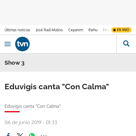
Últimas noticias
José Raúl Mulino
Cepanim
Ifarhu
Fenómeno de El Ni
EN VIVO
Ir al contenido
Obrir navegació
Show 3
Eduvigis canta "Con Calma"
Eduvigis canta "Con Calma"
06 de junio 2019 - 01:33