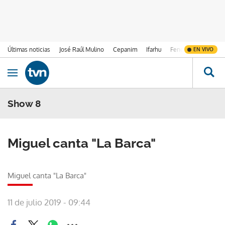
Últimas noticias
José Raúl Mulino
Cepanim
Ifarhu
Fenómeno de El Ni
EN VIVO
Ir al contenido
Obrir navegació
Show 8
Miguel canta "La Barca"
Miguel canta "La Barca"
11 de julio 2019 - 09:44