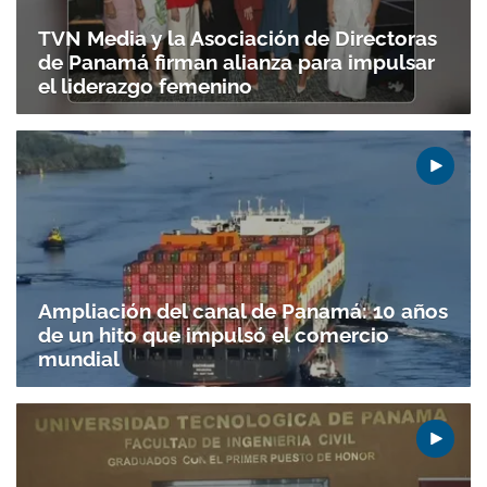
TVN Media y la Asociación de Directoras
de Panamá firman alianza para impulsar
el liderazgo femenino
Ampliación del canal de Panamá: 10 años
de un hito que impulsó el comercio
Gracias por suscribirte a nuestro boletín.
mundial
ACEPTAR