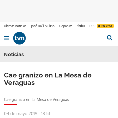
Últimas noticias
José Raúl Mulino
Cepanim
Ifarhu
Fenómeno de El Ni
EN VIVO
Ir al contenido
Obrir navegació
Noticias
Cae granizo en La Mesa de
Veraguas
Cae granizo en La Mesa de Veraguas
04 de mayo 2019 - 18:51