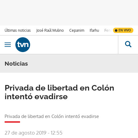
Últimas noticias
José Raúl Mulino
Cepanim
Ifarhu
Fenómeno de El Ni
EN VIVO
Ir al contenido
Obrir navegació
Noticias
Privada de libertad en Colón
intentó evadirse
Privada de libertad en Colón intentó evadirse
27 de agosto 2019 - 12:55