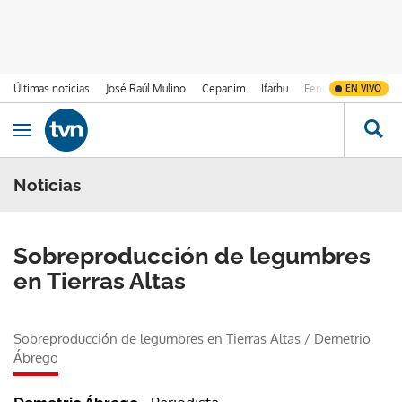
Últimas noticias
José Raúl Mulino
Cepanim
Ifarhu
Fenómeno de El Ni
EN VIVO
Ir al contenido
Obrir navegació
Noticias
Sobreproducción de legumbres
en Tierras Altas
Sobreproducción de legumbres en Tierras Altas
/
Demetrio
Ábrego