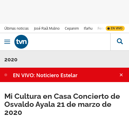
Últimas noticias
José Raúl Mulino
Cepanim
Ifarhu
Fenómeno de El Ni
EN VIVO
Ir al contenido
Obrir navegació
2020
EN VIVO: Noticiero Estelar
Mi Cultura en Casa Concierto de
Osvaldo Ayala 21 de marzo de
2020