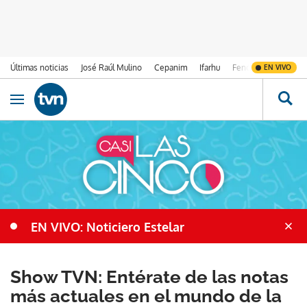
Últimas noticias
José Raúl Mulino
Cepanim
Ifarhu
Fenómeno de El Ni
EN VIVO
Ir al contenido
Obrir navegació
EN VIVO: Noticiero Estelar
Show TVN: Entérate de las notas
más actuales en el mundo de la