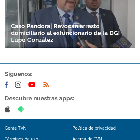
Caso Pandora| Revocan arresto
domiciliario al exfuncionario de la DGI
Lupo González
Síguenos:
Descubre nuestras apps:
Gente TVN
Política de privacidad
Términos de uso
Acerca de TVN