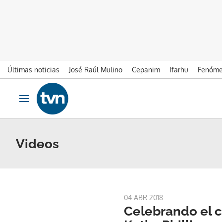
Últimas noticias
José Raúl Mulino
Cepanim
Ifarhu
Fenóme
Ir al contenido
Obrir navegació
Videos
04 ABR 2018
Celebrando el 