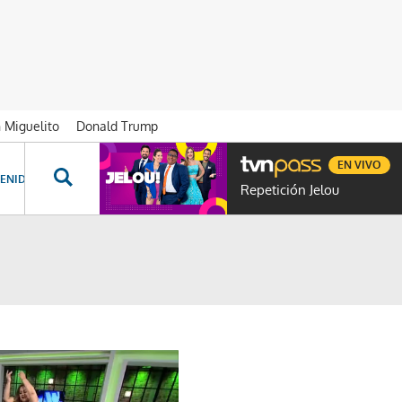
n Miguelito
Donald Trump
EN VIVO
ENIDOS ESPECIALES
NOVELAS
PROGRAMAS
GENTE TVN
PROG
Repetición Jelou