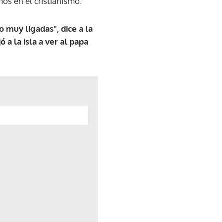
os en el cristianismo.
o muy ligadas", dice a la
a la isla a ver al papa