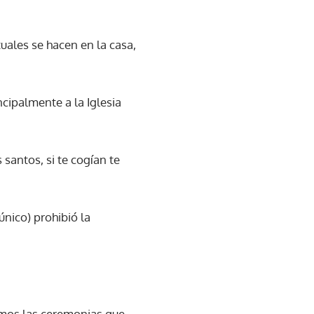
tuales se hacen en la casa,
ncipalmente a la Iglesia
santos, si te cogían te
único) prohibió la
gamos las ceremonias que