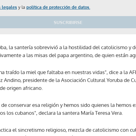
 legales
y la
política de protección de datos.
SUSCRIBIRSE
, la santería sobrevivió a la hostilidad del catolicismo y 
sivamente a las misas del papa argentino, de quien están ag
ha traído la miel que faltaba en nuestras vidas", dice a la A
z Andino, presidente de la Asociación Cultural Yoruba de C
 de origen africano.
 de conservar esa religión y hemos sido quienes la hemos 
os los cubanos", declara la santera María Teresa Vera.
tica el sincretismo religioso, mezcla de catolicismo con cu
Gracias por suscribirte a nuestro boletín.