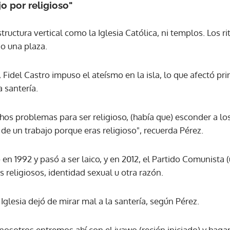
o por religioso"
tructura vertical como la Iglesia Católica, ni templos. Los ri
 o una plaza.
 Fidel Castro impuso el ateísmo en la isla, lo que afectó pri
a santería.
os problemas para ser religioso, (había que) esconder a los 
e un trabajo porque eras religioso", recuerda Pérez.
en 1992 y pasó a ser laico, y en 2012, el Partido Comunista (
 religiosos, identidad sexual u otra razón.
Iglesia dejó de mirar mal a la santería, según Pérez.
e nosotros entremos ahí con el iyawo (recién iniciado) y ha