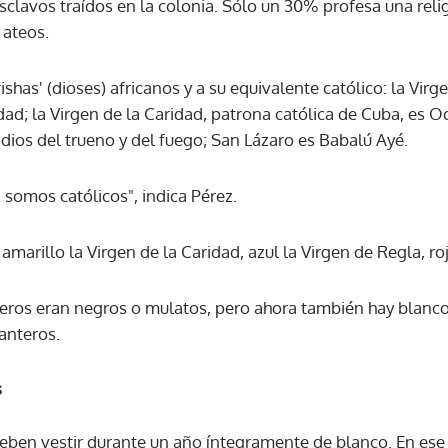
esclavos traídos en la colonia. Sólo un 30% profesa una relig
 ateos.
ACEPTAR
ishas' (dioses) africanos y a su equivalente católico: la Vir
dad; la Virgen de la Caridad, patrona católica de Cuba, es Oc
dios del trueno y del fuego; San Lázaro es Babalú Ayé.
 somos católicos", indica Pérez.
 amarillo la Virgen de la Caridad, azul la Virgen de Regla, r
eros eran negros o mulatos, pero ahora también hay blancos
anteros.
s
 deben vestir durante un año íntegramente de blanco. En ese