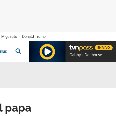
n Miguelito
Donald Trump
EN VIVO
ENIDOS ESPECIALES
NOVELAS
PROGRAMAS
GENTE TVN
PROG
Gabby's Dollhouse
l papa