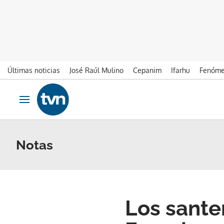
Últimas noticias
José Raúl Mulino
Cepanim
Ifarhu
Fenóme
Ir al contenido
Obrir navegació
Notas
Los sante