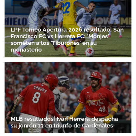
LPF Torneo Apertura 2026 resultado| San
Francisco FC vs Herrera FC: 'Monjes'
someten a los 'Tiburones' en su
monasterio
MLB resultados| Iván Herrera despacha
Gracias por suscribirte a nuestro boletín.
su jonrón 13 en triunfo de Cardenales