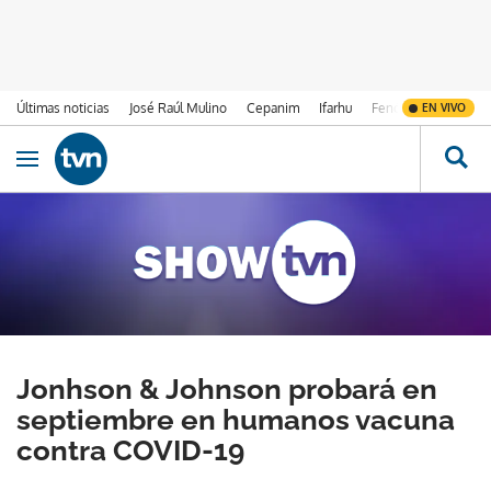
Últimas noticias
José Raúl Mulino
Cepanim
Ifarhu
Fenómeno de El Ni
EN VIVO
Ir al contenido
Obrir navegació
Jonhson & Johnson probará en
septiembre en humanos vacuna
contra COVID-19