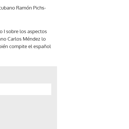
el cubano Ramón Pichs-
o I sobre los aspectos
lano Carlos Méndez lo
mbién compite el español