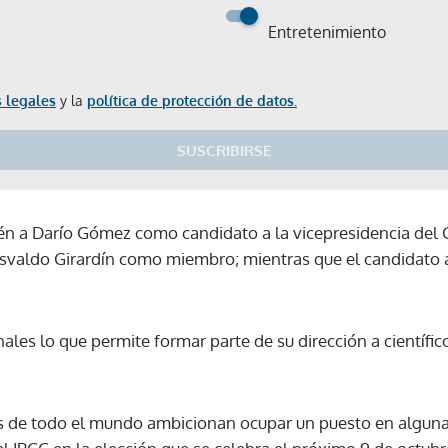
Entretenimiento
 legales
y la
política de protección de datos.
SUSCRIBIRSE
n a Darío Gómez como candidato a la vicepresidencia del G
Osvaldo Girardín como miembro; mientras que el candidato
nales lo que permite formar parte de su dirección a científic
s de todo el mundo ambicionan ocupar un puesto en alguna de
Gracias por suscribirte a nuestro boletín.