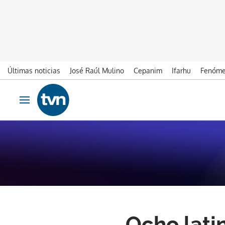
Últimas noticias
José Raúl Mulino
Cepanim
Ifarhu
Fenóme
Ir al contenido
Obrir navegació
Ocho lati