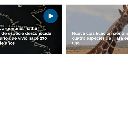
s argentinos hallan
 de especie desconocida
Nueva clasificación científi
urio que vivió hace 230
cuatro especies de jirafa e
de años
una