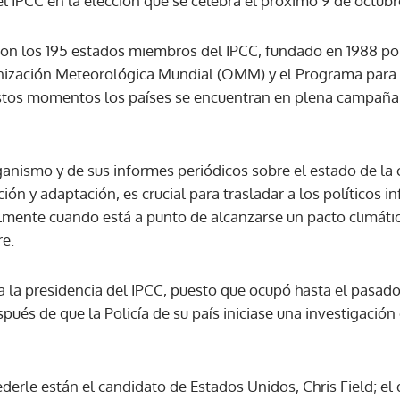
l IPCC en la elección que se celebra el próximo 9 de octubr
son los 195 estados miembros del IPCC, fundado en 1988 po
ACEPTAR
nización Meteorológica Mundial (OMM) y el Programa para
stos momentos los países se encuentran en plena campaña 
anismo y de sus informes periódicos sobre el estado de la c
ión y adaptación, es crucial para trasladar a los políticos 
almente cuando está a punto de alcanzarse un pacto climáti
re.
a la presidencia del IPCC, puesto que ocupó hasta el pasado
spués de que la Policía de su país iniciase una investigación
ederle están el candidato de Estados Unidos, Chris Field; el