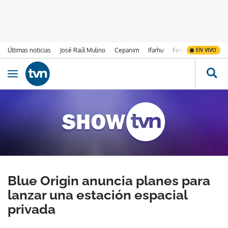
Últimas noticias
José Raúl Mulino
Cepanim
Ifarhu
Fenómeno de El Ni
EN VIVO
Ir al contenido
Obrir navegació
Blue Origin anuncia planes para
lanzar una estación espacial
privada