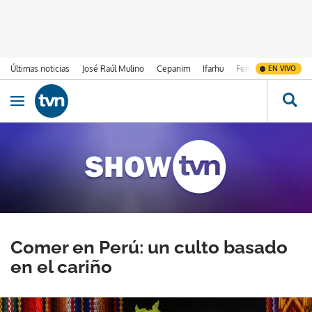
Últimas noticias
José Raúl Mulino
Cepanim
Ifarhu
Fenómeno de El Ni
EN VIVO
Ir al contenido
Obrir navegació
Comer en Perú: un culto basado
en el cariño