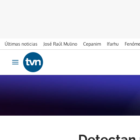
Últimas noticias
José Raúl Mulino
Cepanim
Ifarhu
Fenóme
Ir al contenido
Obrir navegació
Detectan 