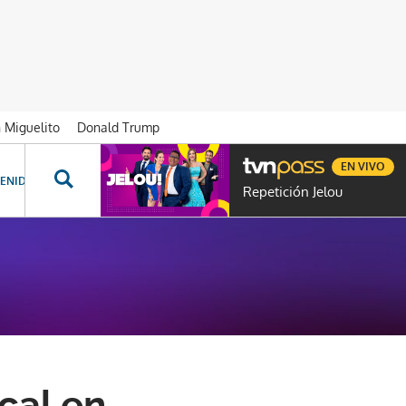
n Miguelito
Donald Trump
EN VIVO
ENIDOS ESPECIALES
NOVELAS
PROGRAMAS
GENTE TVN
PROG
Repetición Jelou
cal en