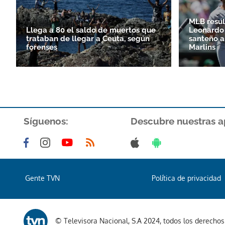
MLB resul
Llega a 80 el saldo de muertos que
Leonardo 
trataban de llegar a Ceuta, según
santeño a
forenses
Marlins
Síguenos:
Descubre nuestras a
Gente TVN
Política de privacidad
© Televisora Nacional, S.A 2024, todos los derecho