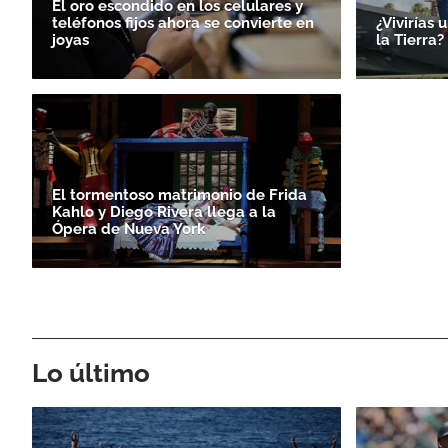
El oro escondido en los celulares y
teléfonos fijos ahora se convierte en
¿Vivirías 
joyas
la Tierra
El tormentoso matrimonio de Frida
Kahlo y Diego Rivera llega a la
Ópera de Nueva York
Lo último