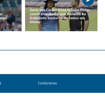
Serie del Caribe Kids| Elpidio Pinto:
un
coach manifiesta que Panamá ha
uego
trabajado bastante en todas sus
líneas
N
Contáctenos