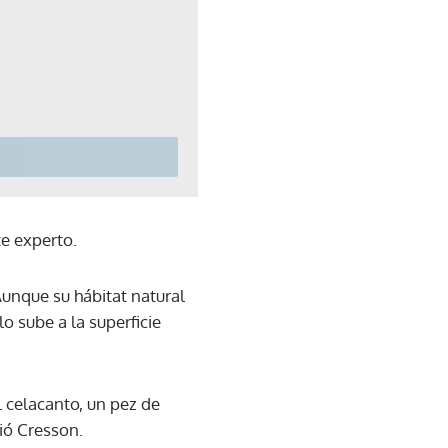
te experto.
Aunque su hábitat natural
o sube a la superficie
 celacanto, un pez de
ió Cresson.