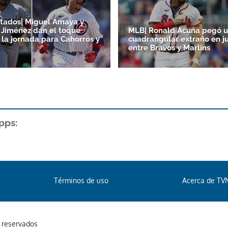
tados| Miguel Amaya y
Jiménez dan el toque
MLB| Ronald Acuña pegó 
 la jornada para Cahorros y
cuadrangular extraño en j
entre Bravos y Marlins
pps:
Términos de uso
Acerca de TV
s reservados