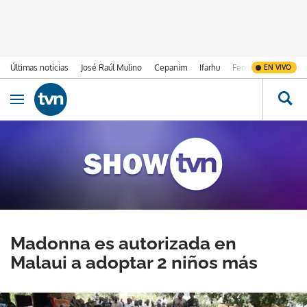
Últimas noticias
José Raúl Mulino
Cepanim
Ifarhu
Fenómeno de El Ni
EN VIVO
Ir al contenido
Obrir navegació
Madonna es autorizada en
Malaui a adoptar 2 niños más