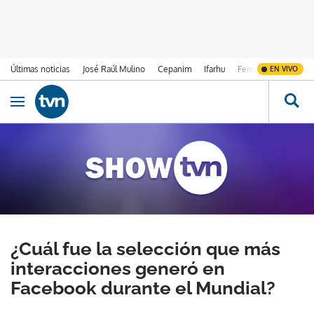
Últimas noticias
José Raúl Mulino
Cepanim
Ifarhu
Fenómeno de El Ni
EN VIVO
Ir al contenido
Obrir navegació
¿Cuál fue la selección que más
interacciones generó en
Facebook durante el Mundial?