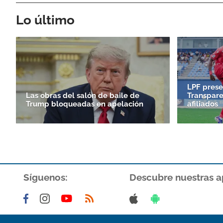
Lo último
LPF prese
Las obras del salón de baile de
Transpare
Trump bloqueadas en apelación
afiliados
Síguenos:
Descubre nuestras a