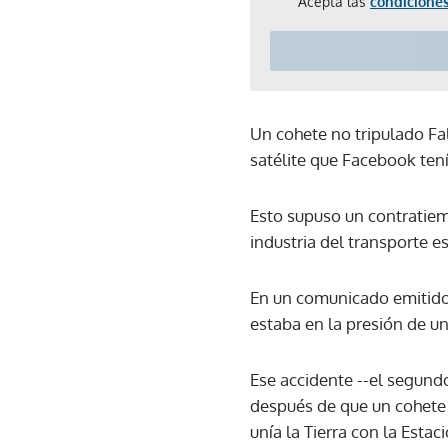
Acepta las
condiciones
Un cohete no tripulado Fa
satélite que Facebook tení
Esto supuso un contratiem
industria del transporte e
En un comunicado emitido 
estaba en la presión de u
Ese accidente --el segund
después de que un cohete F
unía la Tierra con la Estac