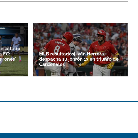
resultado|
a FC:
MLB resultados| Iván Herrera
burones'
despacha su jonrón 13 en triunfo de
Cardenales