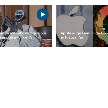
d': así es el robot que ora
Apple elige Gemini de Goo
a impulsado por IA
actualizar Siri