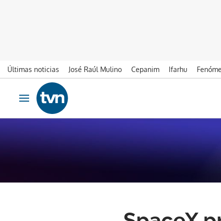
Últimas noticias
José Raúl Mulino
Cepanim
Ifarhu
Fenóme
Ir al contenido
Obrir navegació
SpaceX pr