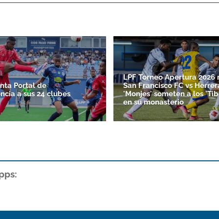
LPF Torneo Apertura 2026 
nta Portal de
San Francisco FC vs Herrer
ncia a sus 24 clubes
'Monjes' someten a los 'Ti
en su monasterio
pps: