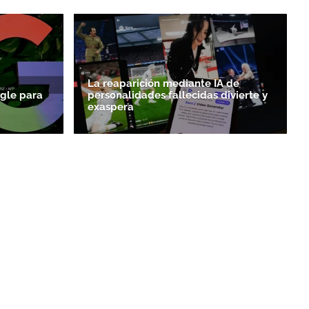
La reaparición mediante IA de
gle para
personalidades fallecidas divierte y
exaspera