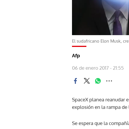
El sudafricano Elon Musk, cr
Afp
06 de enero 2017 - 21:55
SpaceX planea reanudar el 
explosión en la rampa de 
Se espera que la compañía 