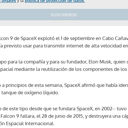
 legales
y la
política de protección de datos.
SUSCRIBIRSE
lcon 9 de SpaceX explotó el 1 de septiembre en Cabo Cañave
a previsto usar para transmitir internet de alta velocidad en
po para la compañía y para su fundador, Elon Musk, quien q
spacial mediante la reutilización de los componentes de los
a principios de esta semana, SpaceX afirmó que había iden
n tanque de oxígeno líquido.
o de este tipo desde que se fundara SpaceX, en 2002-- tuvo
alcon 9 fallara, el 28 de junio de 2015, y destruyera una 
ión Espacial Internacional.
Gracias por suscribirte a nuestro boletín.