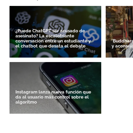
¿Puede ChatGPT ser acusado de
asesinato? La escalofriante
conversación entre un estudiante y
'Buddharoi
el chatbot que desata el debate
y aconsej
Instagram lanza nueva función que
da al usuario más control sobre el
algoritmo