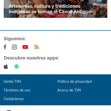
Gracias por suscribirte a nuestro boletín.
Artesanías, cultura y tradiciones
indígenas se toman el Casco Antiguo
ACEPTAR
Síguenos:
Descubre nuestras apps:
Gente TVN
Política de privacidad
Términos de uso
Acerca de TVN
Contáctenos