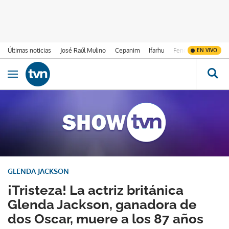
Últimas noticias
José Raúl Mulino
Cepanim
Ifarhu
Fenómeno de El Ni
EN VIVO
Ir al contenido
Obrir navegació
GLENDA JACKSON
¡Tristeza! La actriz británica
Glenda Jackson, ganadora de
dos Oscar, muere a los 87 años