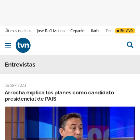
Últimas noticias
José Raúl Mulino
Cepanim
Ifarhu
Fenómeno de El Ni
EN VIVO
Ir al contenido
Obrir navegació
Entrevistas
26 SEP 2023
Arrocha explica los planes como candidato
presidencial de PAIS