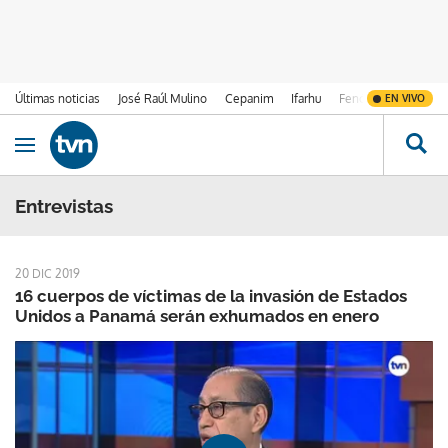
Últimas noticias
José Raúl Mulino
Cepanim
Ifarhu
Fenómeno de El Ni
EN VIVO
Ir al contenido
Obrir navegació
Entrevistas
20 DIC 2019
16 cuerpos de víctimas de la invasión de Estados
Unidos a Panamá serán exhumados en enero