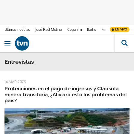
Últimas noticias
José Raúl Mulino
Cepanim
Ifarhu
Fenómeno de El Ni
EN VIVO
Ir al contenido
Obrir navegació
Entrevistas
14 MAR 2023
Protecciones en el pago de ingresos y Cláusula
minera transitoria, ¿Aliviará esto los problemas del
país?