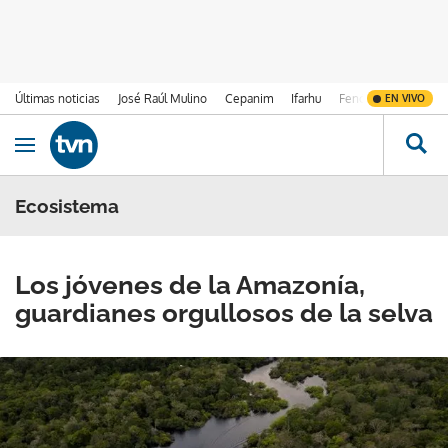
Últimas noticias
José Raúl Mulino
Cepanim
Ifarhu
Fenómeno de El Ni
EN VIVO
Ir al contenido
Obrir navegació
Ecosistema
Los jóvenes de la Amazonía,
guardianes orgullosos de la selva