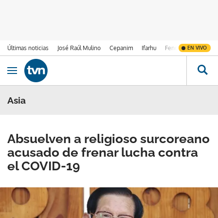
Últimas noticias
José Raúl Mulino
Cepanim
Ifarhu
Fenómeno de El Ni
EN VIVO
Ir al contenido
Obrir navegació
Asia
Absuelven a religioso surcoreano
acusado de frenar lucha contra
el COVID-19