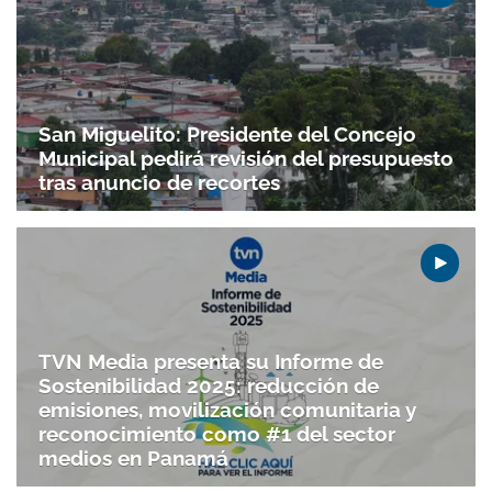
San Miguelito: Presidente del Concejo
Municipal pedirá revisión del presupuesto
tras anuncio de recortes
TVN Media presenta su Informe de
Sostenibilidad 2025: reducción de
emisiones, movilización comunitaria y
reconocimiento como #1 del sector
medios en Panamá