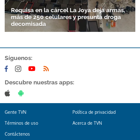
Requisa en la cárcel La Joya deja armas,
más de 250 celulares y presunta droga
decomisada
Síguenos:
Gracias por suscribirte a nuestro boletín.
Descubre nuestras apps:
ACEPTAR
Gente TVN
Política de privacidad
Términos de uso
Acerca de TVN
Contáctenos