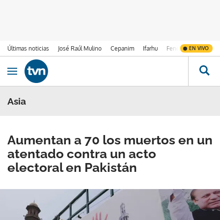
Últimas noticias
José Raúl Mulino
Cepanim
Ifarhu
Fenómeno de El Ni
EN VIVO
Ir al contenido
Obrir navegació
Asia
Aumentan a 70 los muertos en un
atentado contra un acto
electoral en Pakistán