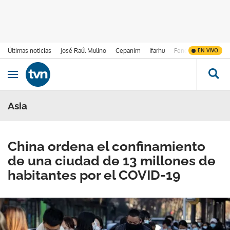
Últimas noticias
José Raúl Mulino
Cepanim
Ifarhu
Fenómeno de El Ni
EN VIVO
Ir al contenido
Obrir navegació
Asia
China ordena el confinamiento
de una ciudad de 13 millones de
habitantes por el COVID-19