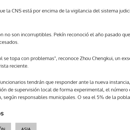
e la CNS está por encima de la vigilancia del sistema judici
ón no son incorruptibles. Pekín reconoció el año pasado qu
ocesados.
ol se topa con problemas", reconoce Zhou Chengkui, un exse
sta reciente.
s funcionarios tendrán que responder ante la nueva instancia
ón de supervisión local de forma experimental, el número 
n, según responsables municipales. O sea el 5% de la poblac
os
ÓN
ASIA