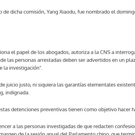
nto de dicha comisión, Yang Xiaodu, fue nombrado el domingo
ACEPTAR
iona el papel de los abogados, autoriza a la CNS a interro
s de las personas arrestadas deben ser advertidos en un pl
e la investigación".
e juicio justo, ni siquiera las garantías elementales existe
g, indignada.
stas detenciones preventivas tienen como objetivo hacer h
cer a las personas investigadas de que redacten confesion
 margen de la sesión anual del Parlamento chino, que termin