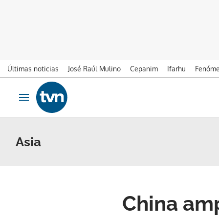
Últimas noticias
José Raúl Mulino
Cepanim
Ifarhu
Fenóme
Ir al contenido
Obrir navegació
Asia
China amp