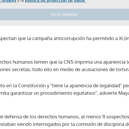
 legales
y la
política de protección de datos.
SUSCRIBIRSE
echan que la campaña anticorrupción ha permitido a Xi Jin
rechos humanos temen que la CNS imprima una apariencia le
iones secretas, todo ello en medio de acusaciones de tortur
ito en la Constitución y "tiene la apariencia de legalidad" 
mita garantizar un procedimiento equitativo", advierte M
de defensa de los derechos humanos, al menos 11 sospecho
estaban siendo interrogados por la comisión de disciplina d
Gracias por suscribirte a nuestro boletín.