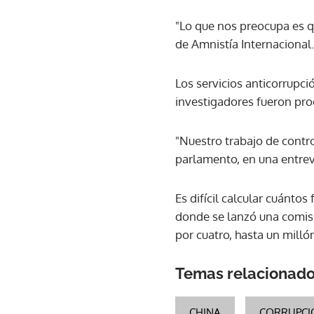
"Lo que nos preocupa es qu
de Amnistía Internacional.
Los servicios anticorrupci
investigadores fueron pr
"Nuestro trabajo de contr
parlamento, en una entrevi
Es difícil calcular cuánto
donde se lanzó una comisi
por cuatro, hasta un milló
Temas relacionad
CHINA
CORRUPCI