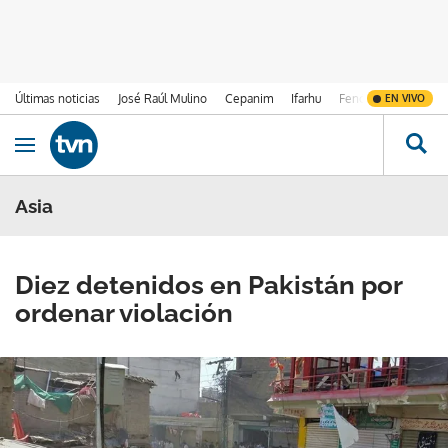
Últimas noticias
José Raúl Mulino
Cepanim
Ifarhu
Fenómeno de El Ni
EN VIVO
Ir al contenido
Obrir navegació
Asia
Diez detenidos en Pakistán por
ordenar violación