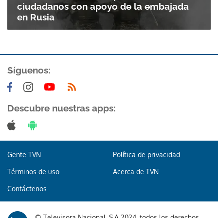
ciudadanos con apoyo de la embajada
en Rusia
Síguenos:
Descubre nuestras apps:
Gente TVN
Política de privacidad
Términos de uso
Acerca de TVN
Contáctenos
Gracias por suscribirte a nuestro boletín.
© Televisora Nacional, S.A 2024, todos los derechos