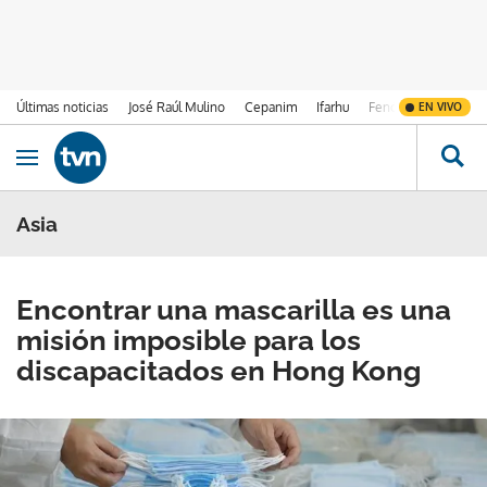
Últimas noticias
José Raúl Mulino
Cepanim
Ifarhu
Fenómeno de El Ni
EN VIVO
Ir al contenido
Obrir navegació
Asia
Encontrar una mascarilla es una
misión imposible para los
discapacitados en Hong Kong