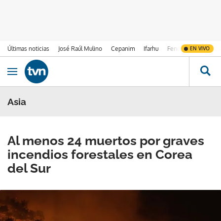
Últimas noticias
José Raúl Mulino
Cepanim
Ifarhu
Fenómeno de El Ni
EN VIVO
Ir al contenido
Obrir navegació
Asia
Al menos 24 muertos por graves
incendios forestales en Corea
del Sur