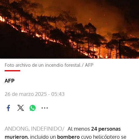
Foto archivo de un incendio forestal
/
AFP
AFP
26 de marzo 2025 - 05:43
ANDONG, INDEFINIDO/
Al menos
24 personas
murieron
, incluido un
bombero
cuyo helicóptero se