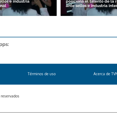
ellos e industria
posiciona el talento de la 
onal
ante sellos e industria int
pps:
Términos de uso
Acerca de TV
s reservados