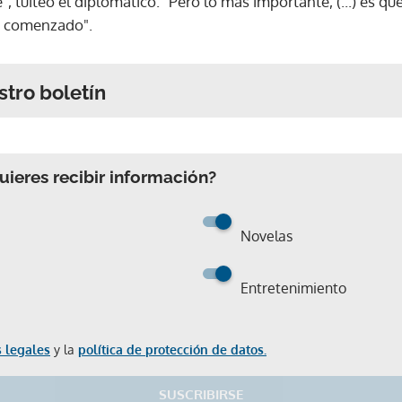
 tuiteó el diplomático. "Pero lo más importante, (...) es que
ha comenzado".
stro boletín
ieres recibir información?
Novelas
Entretenimiento
 legales
y la
política de protección de datos.
SUSCRIBIRSE