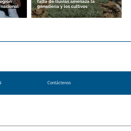
región
falta de lluvias amenaza la
ernacional
ganadería y los cultivos
N
Contáctenos