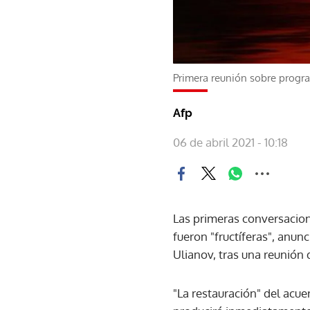
Primera reunión sobre program
Afp
06 de abril 2021 - 10:18
Las primeras conversacione
fueron "fructíferas", anun
Ulianov, tras una reunión 
"La restauración" del acu