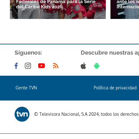
Federales de Panamá para la Serie
ante los s
del Caribe Kids 2026
internaci
Síguenos:
Descubre nuestras a
Gente TVN
Política de privacidad
© Televisora Nacional, S.A 2024, todos los derecho