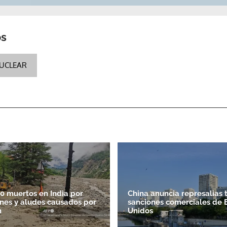
os
UCLEAR
Gracias por suscribirte a nuestro boletín.
ACEPTAR
0 muertos en India por
China anuncia represalias 
nes y aludes causados por
sanciones comerciales de 
n
Unidos