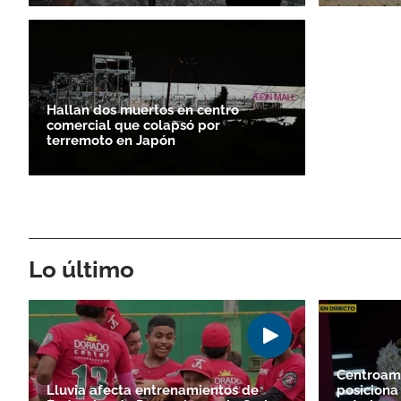
Hallan dos muertos en centro
comercial que colapsó por
terremoto en Japón
Lo último
Centroam
Lluvia afecta entrenamientos de
posiciona 