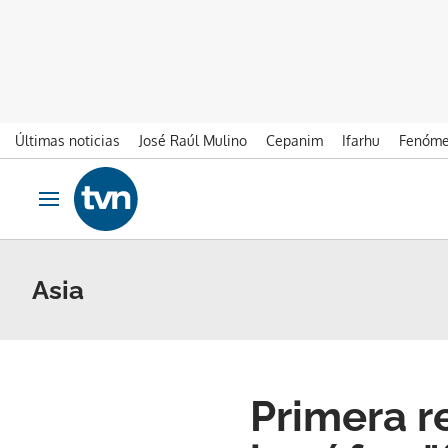
Últimas noticias
José Raúl Mulino
Cepanim
Ifarhu
Fenóme
Ir al contenido
Obrir navegació
Asia
Primera r