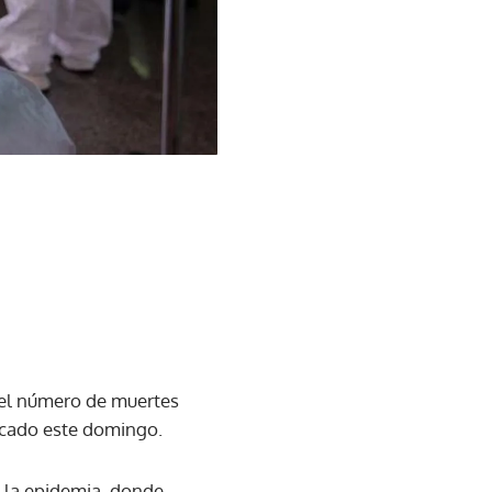
 el número de muertes
icado este domingo.
e la epidemia, donde