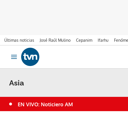
Últimas noticias
José Raúl Mulino
Cepanim
Ifarhu
Fenóme
Ir al contenido
Obrir navegació
Asia
EN VIVO: Noticiero AM