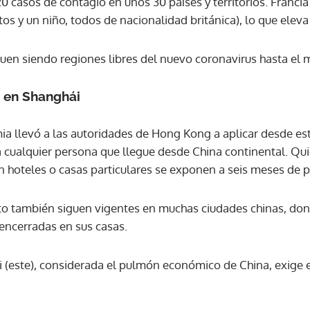
 casos de contagio en unos 30 países y territorios. Francia
s y un niño, todos de nacionalidad británica), lo que eleva el
ACEPTAR
iguen siendo regiones libres del nuevo coronavirus hasta el
a en Shanghái
ia llevó a las autoridades de Hong Kong a aplicar desde e
 cualquier persona que llegue desde China continental. Qu
 hoteles o casas particulares se exponen a seis meses de pr
to también siguen vigentes en muchas ciudades chinas, do
ncerradas en sus casas.
 (este), considerada el pulmón económico de China, exige e