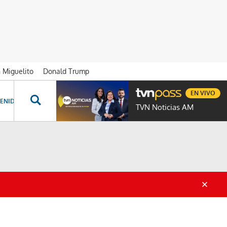
n Miguelito
Donald Trump
EN VIVO
ENIDOS ESPECIALES
NOVELAS
PROGRAMAS
GENTE TVN
PROG
TVN Noticias AM