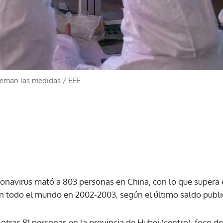
treman las medidas
/
EFE
ronavirus mató a 803 personas en China, con lo que supera
n todo el mundo en 2002-2003, según el último saldo publ
otras 81 personas en la provincia de Hubei (centro), foco d