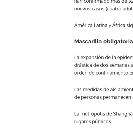
han confirmado más de 320
nuevos casos (cuatro adulto
América Latina y África s
Mascarilla obligatori
La expansión de la epidem
drástica de dos semanas a
orden de confinamiento en
Las medidas de aislamien
de personas permanecen e
La metrópolis de Shanghái
lugares públicos.