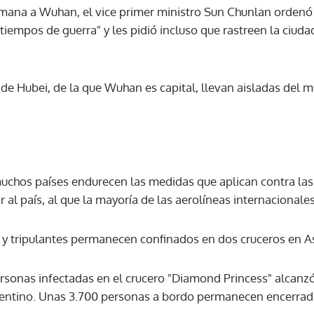
emana a Wuhan, el vice primer ministro Sun Chunlan ordenó 
iempos de guerra" y les pidió incluso que rastreen la ciuda
ia de Hubei, de la que Wuhan es capital, llevan aisladas de
uchos países endurecen las medidas que aplican contra la
r al país, al que la mayoría de las aerolíneas internacionale
 y tripulantes permanecen confinados en dos cruceros en As
rsonas infectadas en el crucero "Diamond Princess" alcanzó
rgentino. Unas 3.700 personas a bordo permanecen encerrad