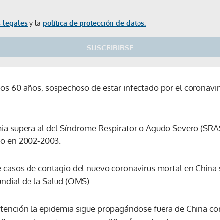
 legales
y la
política de protección de datos.
SUSCRIBIRSE
s 60 años, sospechoso de estar infectado por el coronavir
emia supera al del Síndrome Respiratorio Agudo Severo (SRA
do en 2002-2003.
casos de contagio del nuevo coronavirus mortal en China s
ndial de la Salud (OMS).
tención la epidemia sigue propagándose fuera de China con
Gracias por suscribirte a nuestro boletín.