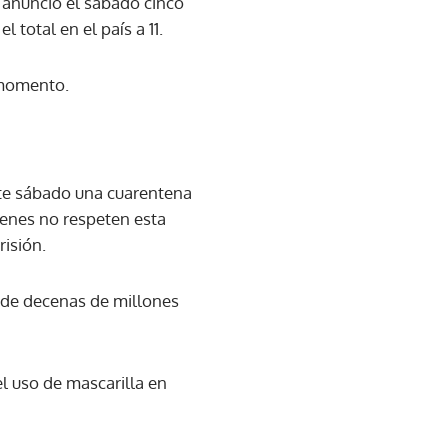
 anunció el sábado cinco
 total en el país a 11.
 momento.
ste sábado una cuarentena
ienes no respeten esta
isión.
nde decenas de millones
l uso de mascarilla en