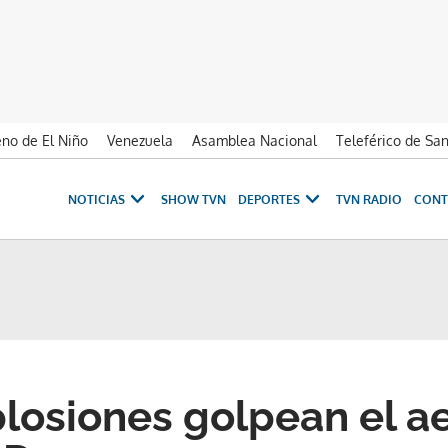
no de El Niño
Venezuela
Asamblea Nacional
Teleférico de Sa
NOTICIAS
SHOW TVN
DEPORTES
TVN RADIO
CONT
plosiones golpean el a