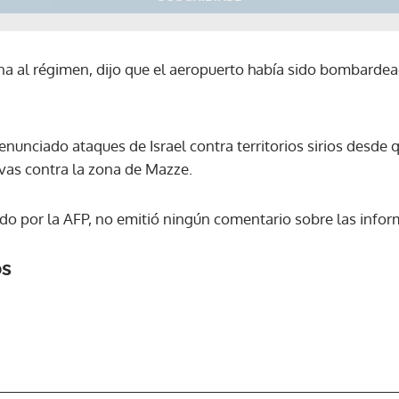
a al régimen, dijo que el aeropuerto había sido bombardea
denunciado ataques de Israel contra territorios sirios desde
ivas contra la zona de Mazze.
ctado por la AFP, no emitió ningún comentario sobre las info
os
Gracias por suscribirte a nuestro boletín.