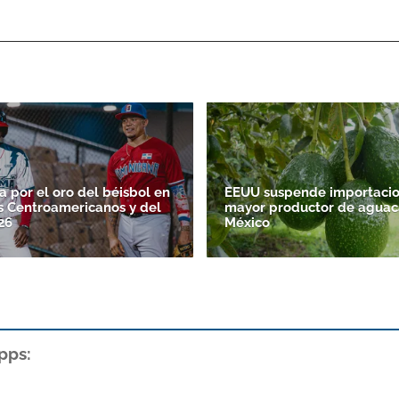
 por el oro del béisbol en
EEUU suspende importacio
s Centroamericanos y del
mayor productor de aguac
26
México
pps: