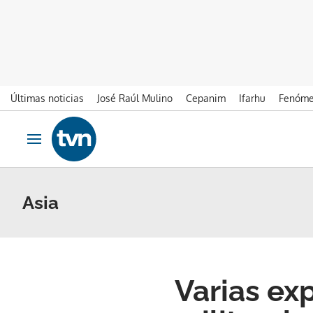
Últimas noticias
José Raúl Mulino
Cepanim
Ifarhu
Fenóme
Ir al contenido
Obrir navegació
Asia
Varias ex