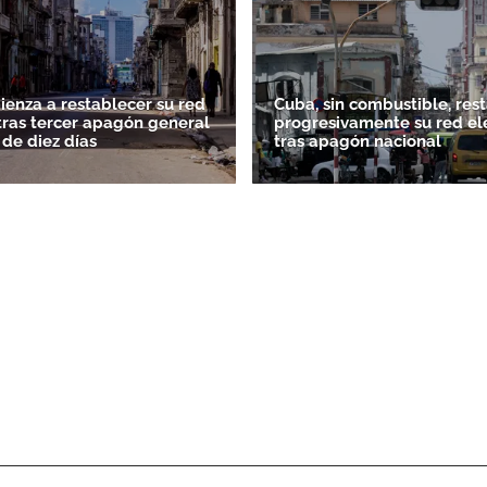
enza a restablecer su red
Cuba, sin combustible, res
 tras tercer apagón general
progresivamente su red el
de diez días
tras apagón nacional