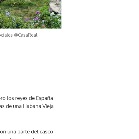
ociales @CasaReal
ero los reyes de España
azas de una Habana Vieja
eron una parte del casco