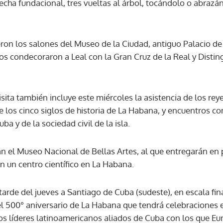
echa fundacional, tres vueltas al árbol, tocándolo o abrazán
ACEPTAR
eron los salones del Museo de la Ciudad, antiguo Palacio d
los condecoraron a Leal con la Gran Cruz de la Real y Dist
isita también incluye este miércoles la asistencia de los rey
re los cinco siglos de historia de La Habana, y encuentros c
 y de la sociedad civil de la isla.
arán el Museo Nacional de Bellas Artes, al que entregarán e
n un centro científico en La Habana.
a tarde del jueves a Santiago de Cuba (sudeste), en escala fin
del 500° aniversario de La Habana que tendrá celebraciones e
os líderes latinoamericanos aliados de Cuba con los que Eur