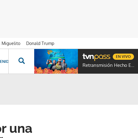
n Miguelito
Donald Trump
EN VIVO
ENIDOS ESPECIALES
NOVELAS
PROGRAMAS
GENTE TVN
PROG
Retransmisión Hecho En Panamá
r una