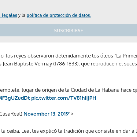
 legales
y la
política de protección de datos.
SUSCRIBIRSE
io, los reyes observaron detenidamente los óleos "La Primer
s Jean Baptiste Vermay (1786-1833), que reproducen el suces
 Templete, lugar de origen de la Ciudad de La Habana hace q
o/4F3gUZudDt
pic.twitter.com/TV81hIIJPH
@CasaReal)
November 13, 2019
">
la ceiba, Leal les explicó la tradición que consiste en dar a
Gracias por suscribirte a nuestro boletín.