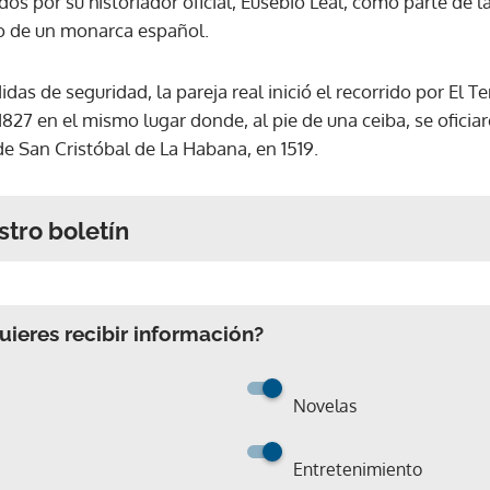
dos por su historiador oficial, Eusebio Leal, como parte de la
do de un monarca español.
das de seguridad, la pareja real inició el recorrido por El T
1827 en el mismo lugar donde, al pie de una ceiba, se oficiar
 de San Cristóbal de La Habana, en 1519.
stro boletín
ieres recibir información?
Novelas
Entretenimiento