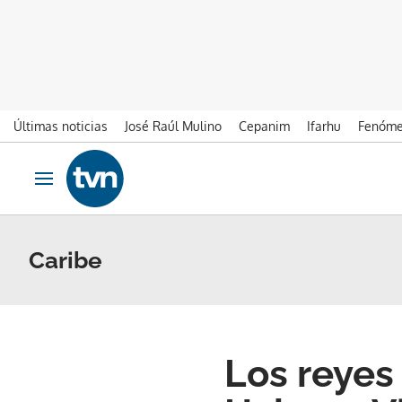
Últimas noticias
José Raúl Mulino
Cepanim
Ifarhu
Fenóme
Ir al contenido
Obrir navegació
Caribe
Los reyes