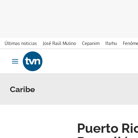
Últimas noticias
José Raúl Mulino
Cepanim
Ifarhu
Fenóme
Ir al contenido
Obrir navegació
Caribe
Puerto Ri