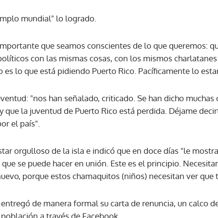
emplo mundial" lo logrado.
y importante que seamos conscientes de lo que queremos: q
olíticos con las mismas cosas, con los mismos charlatanes 
 es lo que está pidiendo Puerto Rico. Pacíficamente lo esta
juventud: "nos han señalado, criticado. Se han dicho muchas 
 y que la juventud de Puerto Rico está perdida. Déjame deci
or el país".
estar orgulloso de la isla e indicó que en doce días "le mos
o que se puede hacer en unión. Este es el principio. Necesi
uevo, porque estos chamaquitos (niños) necesitan ver que t
 entregó de manera formal su carta de renuncia, un calco d
a población a través de Facebook.