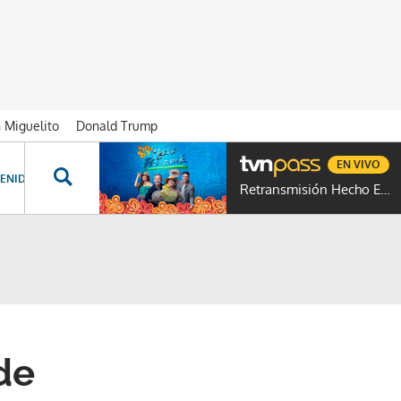
n Miguelito
Donald Trump
EN VIVO
ENIDOS ESPECIALES
NOVELAS
PROGRAMAS
GENTE TVN
PROG
Retransmisión Hecho En Panamá
de