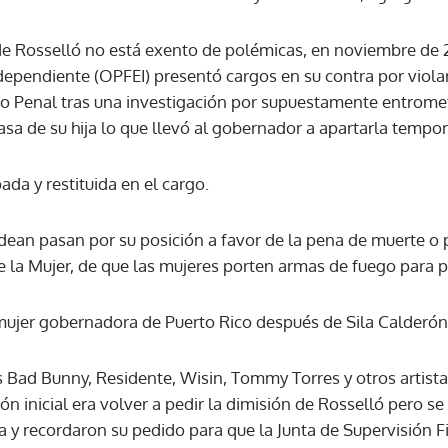
de Rosselló no está exento de polémicas, en noviembre de 2
ACEPTAR
ndependiente (OPFEI) presentó cargos en su contra por violar
o Penal tras una investigación por supuestamente entromet
asa de su hija lo que llevó al gobernador a apartarla tempo
da y restituida en el cargo.
dean pasan por su posición a favor de la pena de muerte o
 la Mujer, de que las mujeres porten armas de fuego para p
ujer gobernadora de Puerto Rico después de Sila Calderón
es Bad Bunny, Residente, Wisin, Tommy Torres y otros artis
n inicial era volver a pedir la dimisión de Rosselló pero se
a y recordaron su pedido para que la Junta de Supervisión Fis