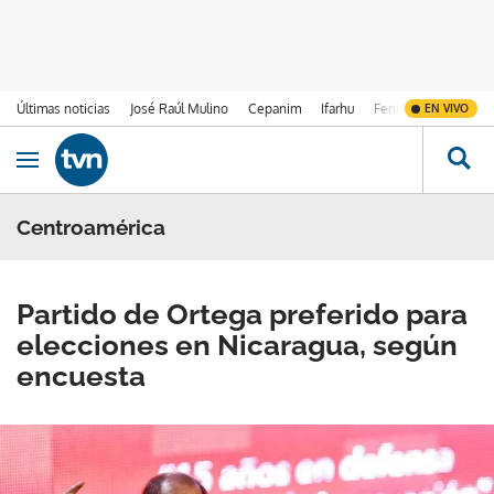
Últimas noticias
José Raúl Mulino
Cepanim
Ifarhu
Fenómeno de El Ni
EN VIVO
Ir al contenido
Obrir navegació
Centroamérica
Partido de Ortega preferido para
elecciones en Nicaragua, según
encuesta