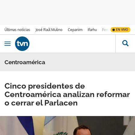
Últimas noticias
José Raúl Mulino
Cepanim
Ifarhu
Fenómeno de El Ni
EN VIVO
Ir al contenido
Obrir navegació
Centroamérica
Cinco presidentes de
Centroamérica analizan reformar
o cerrar el Parlacen