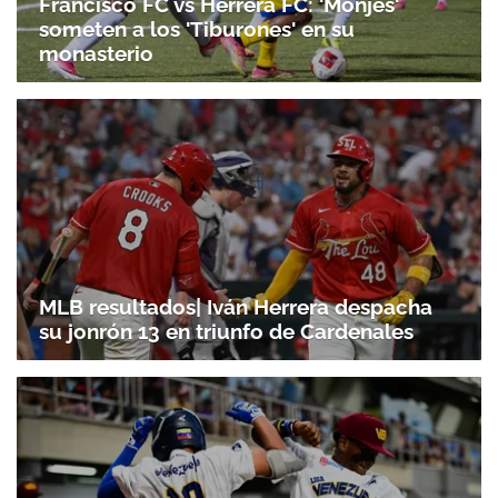
Francisco FC vs Herrera FC: 'Monjes'
someten a los 'Tiburones' en su
monasterio
MLB resultados| Iván Herrera despacha
su jonrón 13 en triunfo de Cardenales