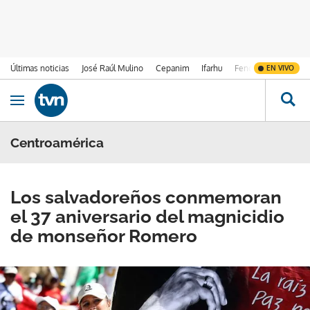
Últimas noticias
José Raúl Mulino
Cepanim
Ifarhu
Fenómeno de El Ni
EN VIVO
Ir al contenido
Obrir navegació
Centroamérica
Los salvadoreños conmemoran
el 37 aniversario del magnicidio
de monseñor Romero